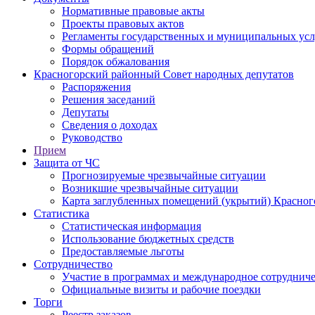
Нормативные правовые акты
Проекты правовых актов
Регламенты государственных и муниципальных усл
Формы обращений
Порядок обжалования
Красногорский районный Совет народных депутатов
Распоряжения
Решения заседаний
Депутаты
Сведения о доходах
Руководство
Прием
Защита от ЧС
Прогнозируемые чрезвычайные ситуации
Возникшие чрезвычайные ситуации
Карта заглубленных помещений (укрытий) Красног
Статистика
Статистическая информация
Использование бюджетных средств
Предоставляемые льготы
Сотрудничество
Участие в программах и международное сотруднич
Официальные визиты и рабочие поездки
Торги
Реестр заказов