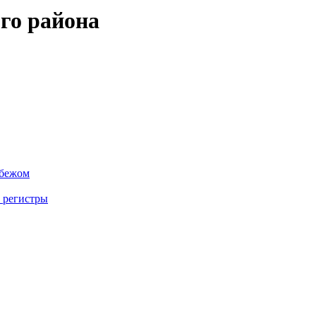
го района
убежом
 регистры