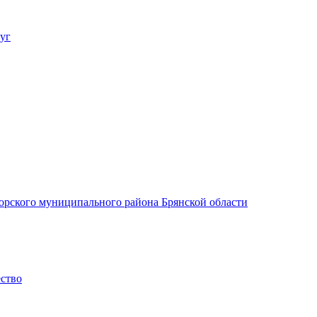
уг
орского муниципального района Брянской области
ество