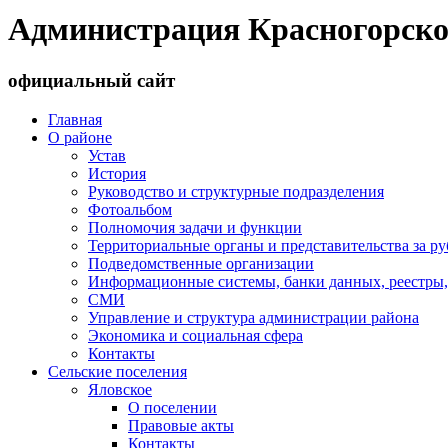
Администрация Красногорско
официальный сайт
Главная
О районе
Устав
История
Руководство и структурные подразделения
Фотоальбом
Полномочия задачи и функции
Территориальные органы и представительства за р
Подведомственные организации
Информационные системы, банки данных, реестры,
СМИ
Управление и структура администрации района
Экономика и социальная сфера
Контакты
Сельские поселения
Яловское
О поселении
Правовые акты
Контакты