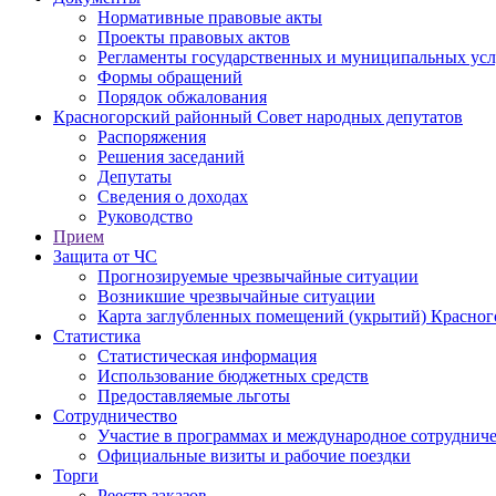
Нормативные правовые акты
Проекты правовых актов
Регламенты государственных и муниципальных усл
Формы обращений
Порядок обжалования
Красногорский районный Совет народных депутатов
Распоряжения
Решения заседаний
Депутаты
Сведения о доходах
Руководство
Прием
Защита от ЧС
Прогнозируемые чрезвычайные ситуации
Возникшие чрезвычайные ситуации
Карта заглубленных помещений (укрытий) Красног
Статистика
Статистическая информация
Использование бюджетных средств
Предоставляемые льготы
Сотрудничество
Участие в программах и международное сотруднич
Официальные визиты и рабочие поездки
Торги
Реестр заказов