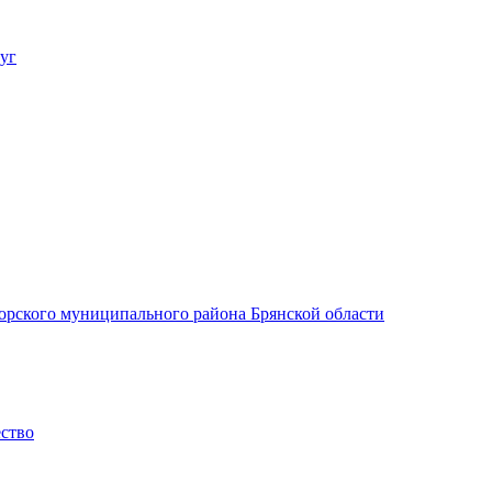
уг
орского муниципального района Брянской области
ество