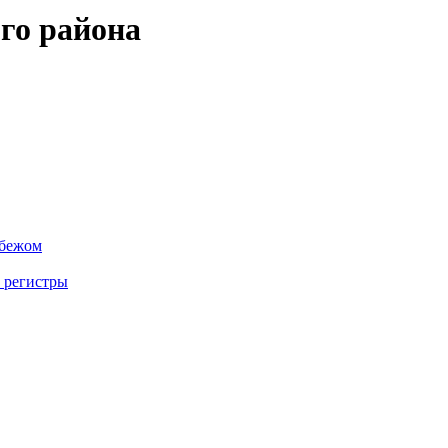
го района
убежом
 регистры