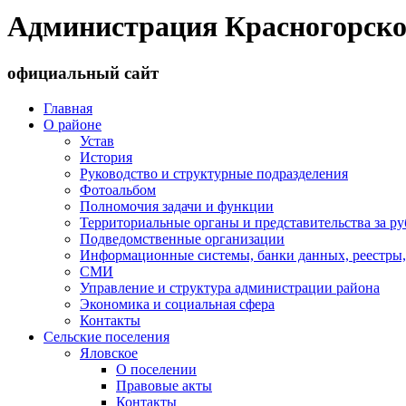
Администрация Красногорско
официальный сайт
Главная
О районе
Устав
История
Руководство и структурные подразделения
Фотоальбом
Полномочия задачи и функции
Территориальные органы и представительства за р
Подведомственные организации
Информационные системы, банки данных, реестры,
СМИ
Управление и структура администрации района
Экономика и социальная сфера
Контакты
Сельские поселения
Яловское
О поселении
Правовые акты
Контакты