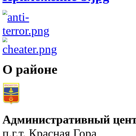
О районе
Административный цент
п.г.т. Красная Гора