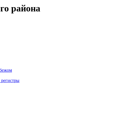
го района
убежом
 регистры