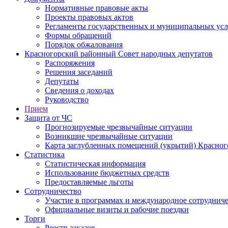
Нормативные правовые акты
Проекты правовых актов
Регламенты государственных и муниципальных усл
Формы обращений
Порядок обжалования
Красногорский районный Совет народных депутатов
Распоряжения
Решения заседаний
Депутаты
Сведения о доходах
Руководство
Прием
Защита от ЧС
Прогнозируемые чрезвычайные ситуации
Возникшие чрезвычайные ситуации
Карта заглубленных помещений (укрытий) Красног
Статистика
Статистическая информация
Использование бюджетных средств
Предоставляемые льготы
Сотрудничество
Участие в программах и международное сотруднич
Официальные визиты и рабочие поездки
Торги
Реестр заказов