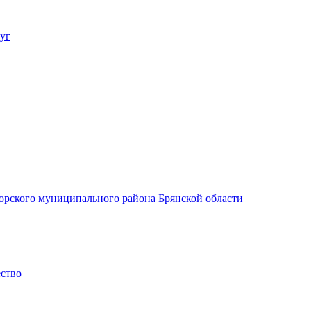
уг
орского муниципального района Брянской области
ество