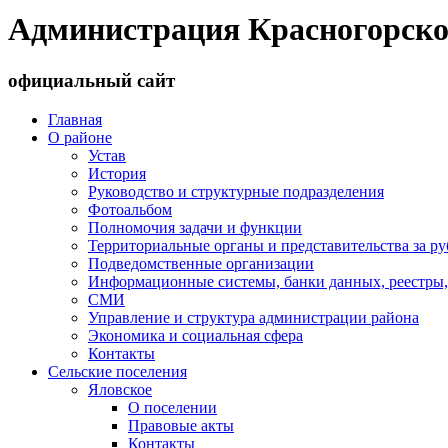
Администрация Красногорско
официальный сайт
Главная
О районе
Устав
История
Руководство и структурные подразделения
Фотоальбом
Полномочия задачи и функции
Территориальные органы и представительства за р
Подведомственные организации
Информационные системы, банки данных, реестры,
СМИ
Управление и структура администрации района
Экономика и социальная сфера
Контакты
Сельские поселения
Яловское
О поселении
Правовые акты
Контакты