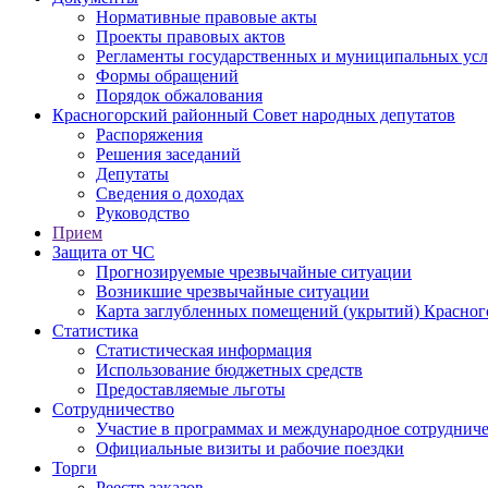
Нормативные правовые акты
Проекты правовых актов
Регламенты государственных и муниципальных усл
Формы обращений
Порядок обжалования
Красногорский районный Совет народных депутатов
Распоряжения
Решения заседаний
Депутаты
Сведения о доходах
Руководство
Прием
Защита от ЧС
Прогнозируемые чрезвычайные ситуации
Возникшие чрезвычайные ситуации
Карта заглубленных помещений (укрытий) Красног
Статистика
Статистическая информация
Использование бюджетных средств
Предоставляемые льготы
Сотрудничество
Участие в программах и международное сотруднич
Официальные визиты и рабочие поездки
Торги
Реестр заказов