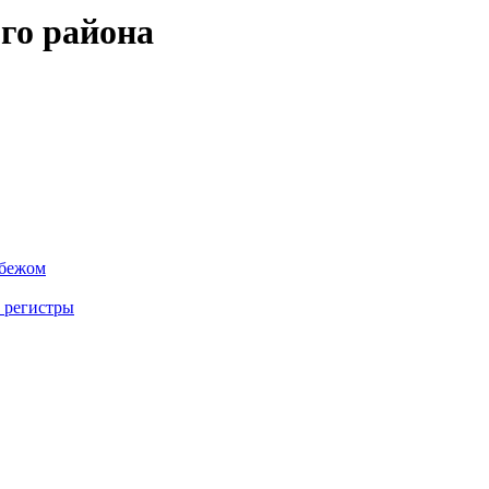
го района
убежом
 регистры