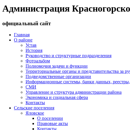
Администрация Красногорско
официальный сайт
Главная
О районе
Устав
История
Руководство и структурные подразделения
Фотоальбом
Полномочия задачи и функции
Территориальные органы и представительства за р
Подведомственные организации
Информационные системы, банки данных, реестры,
СМИ
Управление и структура администрации района
Экономика и социальная сфера
Контакты
Сельские поселения
Яловское
О поселении
Правовые акты
Контакты