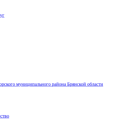
уг
орского муниципального района Брянской области
ество