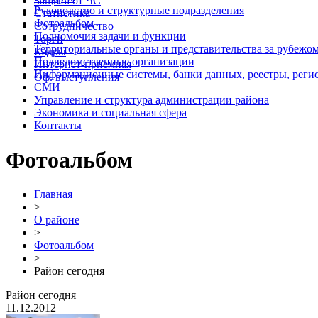
Защита от ЧС
Руководство и структурные подразделения
Статистика
Фотоальбом
Сотрудничество
Полномочия задачи и функции
Торги
Территориальные органы и представительства за рубежо
Кадры
Подведомственные организации
Интернет-приемная
Информационные системы, банки данных, реестры, реги
Оф. выступления
СМИ
Управление и структура администрации района
Экономика и социальная сфера
Контакты
Фотоальбом
Главная
>
О районе
>
Фотоальбом
>
Район сегодня
Район сегодня
11.12.2012