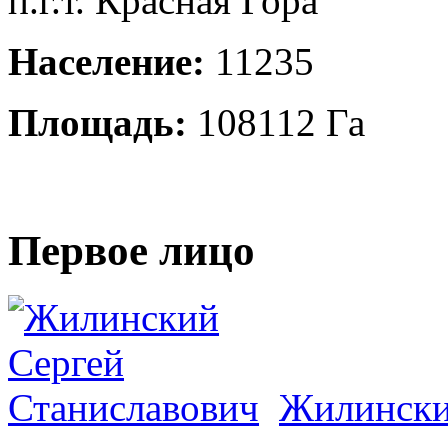
п.г.т. Красная Гора
Население:
11235
Площадь:
108112 Га
Первое лицо
Жилински