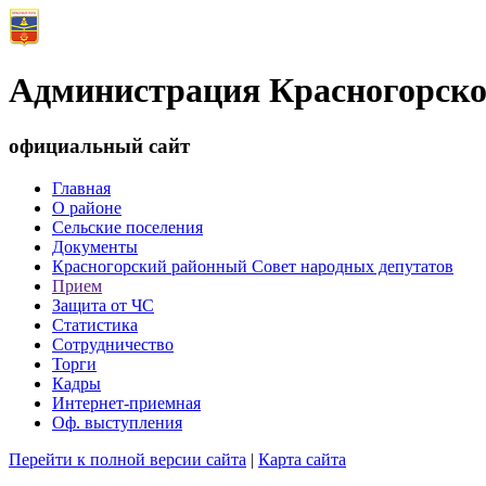
Администрация Красногорско
официальный сайт
Главная
О районе
Сельские поселения
Документы
Красногорский районный Совет народных депутатов
Прием
Защита от ЧС
Статистика
Сотрудничество
Торги
Кадры
Интернет-приемная
Оф. выступления
Перейти к полной версии сайта
|
Карта сайта