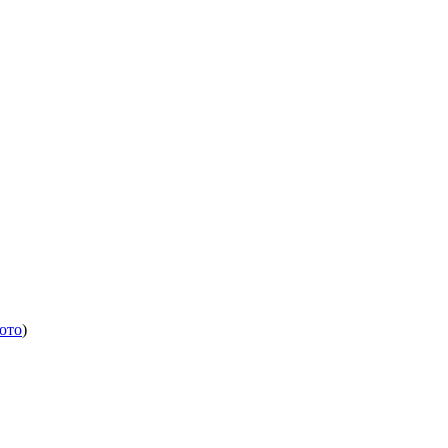
ото
)