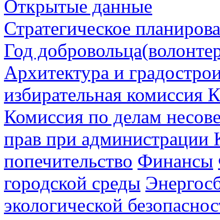
Открытые данные
Стратегическое планиров
Год добровольца(волонтер
Архитектура и градостро
избирательная комиссия К
Комиссия по делам несов
прав при администрации 
попечительство
Финансы
городской среды
Энергос
экологической безопаснос