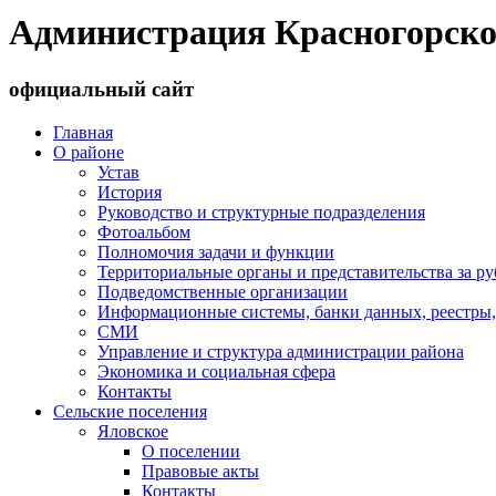
Администрация Красногорско
официальный сайт
Главная
О районе
Устав
История
Руководство и структурные подразделения
Фотоальбом
Полномочия задачи и функции
Территориальные органы и представительства за р
Подведомственные организации
Информационные системы, банки данных, реестры,
СМИ
Управление и структура администрации района
Экономика и социальная сфера
Контакты
Сельские поселения
Яловское
О поселении
Правовые акты
Контакты