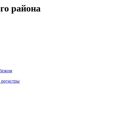
го района
убежом
 регистры