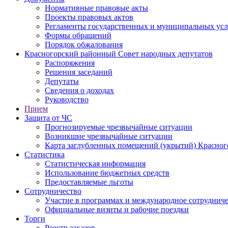
Нормативные правовые акты
Проекты правовых актов
Регламенты государственных и муниципальных усл
Формы обращений
Порядок обжалования
Красногорский районный Совет народных депутатов
Распоряжения
Решения заседаний
Депутаты
Сведения о доходах
Руководство
Прием
Защита от ЧС
Прогнозируемые чрезвычайные ситуации
Возникшие чрезвычайные ситуации
Карта заглубленных помещений (укрытий) Красног
Статистика
Статистическая информация
Использование бюджетных средств
Предоставляемые льготы
Сотрудничество
Участие в программах и международное сотруднич
Официальные визиты и рабочие поездки
Торги
Реестр заказов