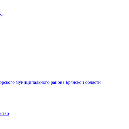
уг
орского муниципального района Брянской области
ество