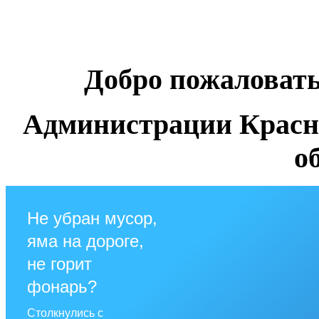
Добро пожаловат
Администрации Красн
о
Не убран мусор,
яма на дороге,
не горит
фонарь?
Столкнулись с