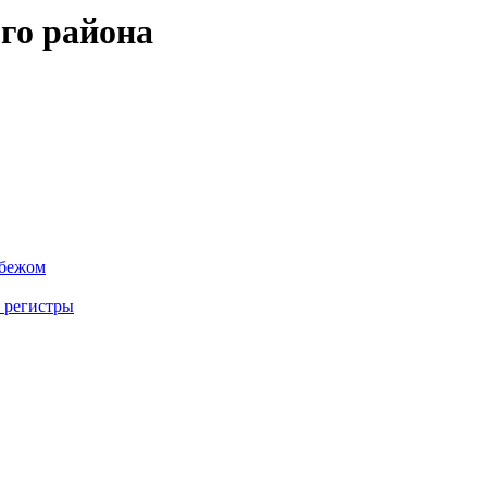
го района
убежом
 регистры