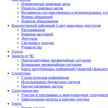
Нормативные правовые акты
Проекты правовых актов
Регламенты государственных и муниципальных усл
Формы обращений
Порядок обжалования
Красногорский районный Совет народных депутатов
Распоряжения
Решения заседаний
Депутаты
Сведения о доходах
Руководство
Прием
Защита от ЧС
Прогнозируемые чрезвычайные ситуации
Возникшие чрезвычайные ситуации
Карта заглубленных помещений (укрытий) Красног
Статистика
Статистическая информация
Использование бюджетных средств
Предоставляемые льготы
Сотрудничество
Участие в программах и международное сотруднич
Официальные визиты и рабочие поездки
Торги
Реестр заказов