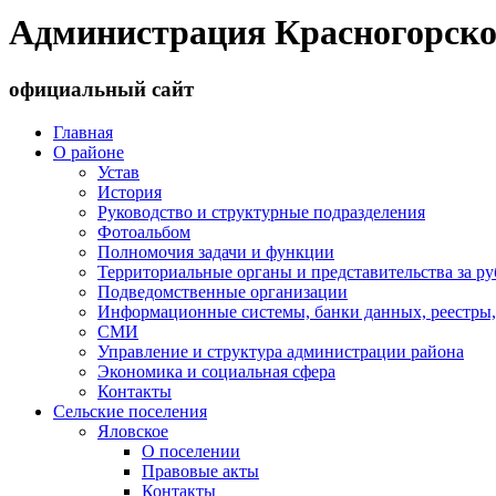
Администрация Красногорско
официальный сайт
Главная
О районе
Устав
История
Руководство и структурные подразделения
Фотоальбом
Полномочия задачи и функции
Территориальные органы и представительства за р
Подведомственные организации
Информационные системы, банки данных, реестры,
СМИ
Управление и структура администрации района
Экономика и социальная сфера
Контакты
Сельские поселения
Яловское
О поселении
Правовые акты
Контакты