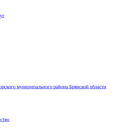
уг
орского муниципального района Брянской области
ество