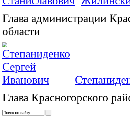
Жилински
Глава администрации Кра
области
Степаниден
Глава Красногорского рай