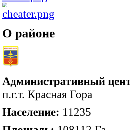
О районе
Административный цент
п.г.т. Красная Гора
Население:
11235
Площадь:
108112 Га