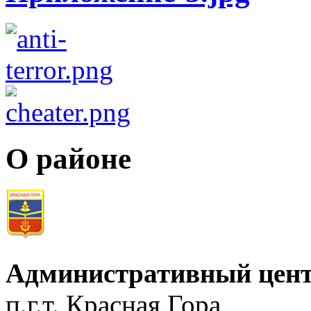
О районе
Административный цент
п.г.т. Красная Гора