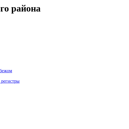
го района
убежом
 регистры