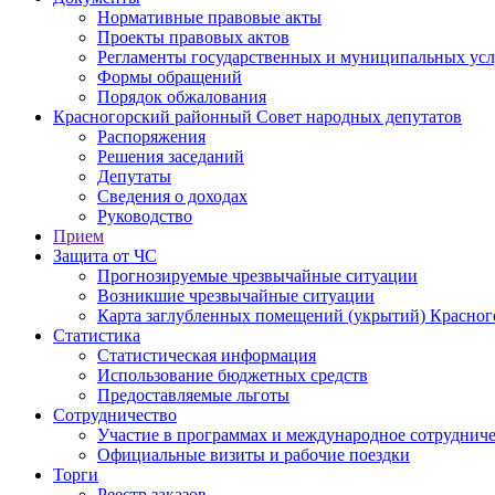
Нормативные правовые акты
Проекты правовых актов
Регламенты государственных и муниципальных усл
Формы обращений
Порядок обжалования
Красногорский районный Совет народных депутатов
Распоряжения
Решения заседаний
Депутаты
Сведения о доходах
Руководство
Прием
Защита от ЧС
Прогнозируемые чрезвычайные ситуации
Возникшие чрезвычайные ситуации
Карта заглубленных помещений (укрытий) Красног
Статистика
Статистическая информация
Использование бюджетных средств
Предоставляемые льготы
Сотрудничество
Участие в программах и международное сотруднич
Официальные визиты и рабочие поездки
Торги
Реестр заказов