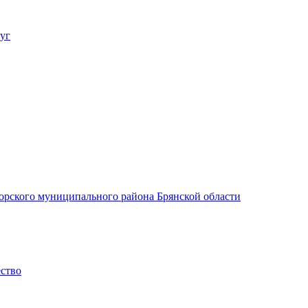
уг
орского муниципального района Брянской области
ество