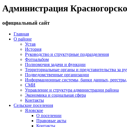
Администрация Красногорско
официальный сайт
Главная
О районе
Устав
История
Руководство и структурные подразделения
Фотоальбом
Полномочия задачи и функции
Территориальные органы и представительства за р
Подведомственные организации
Информационные системы, банки данных, реестры,
СМИ
Управление и структура администрации района
Экономика и социальная сфера
Контакты
Сельские поселения
Яловское
О поселении
Правовые акты
Контакты