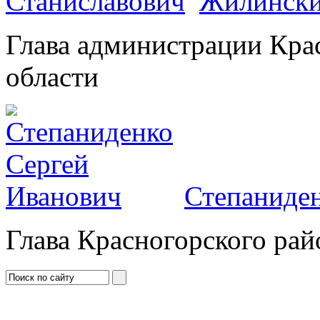
Жилински
Глава администрации Кра
области
Степаниден
Глава Красногорского рай