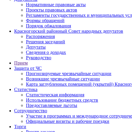
Нормативные правовые акты
Проекты правовых актов
Регламенты государственных и муниципальных усл
Формы обращений
Порядок обжалования
Красногорский районный Совет народных депутатов
Распоряжения
Решения заседаний
Депутаты
Сведения о доходах
Руководство
Прием
Защита от ЧС
Прогнозируемые чрезвычайные ситуации
Возникшие чрезвычайные ситуации
Карта заглубленных помещений (укрытий) Красног
Статистика
Статистическая информация
Использование бюджетных средств
Предоставляемые льготы
Сотрудничество
Участие в программах и международное сотруднич
Официальные визиты и рабочие поездки
Торги
Реестр заказов