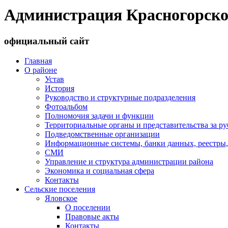
Администрация Красногорско
официальный сайт
Главная
О районе
Устав
История
Руководство и структурные подразделения
Фотоальбом
Полномочия задачи и функции
Территориальные органы и представительства за р
Подведомственные организации
Информационные системы, банки данных, реестры,
СМИ
Управление и структура администрации района
Экономика и социальная сфера
Контакты
Сельские поселения
Яловское
О поселении
Правовые акты
Контакты