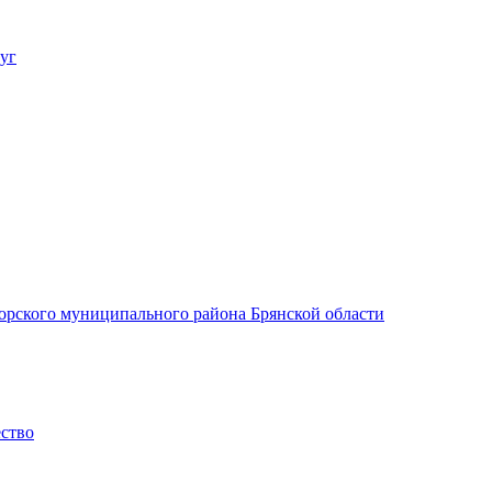
уг
орского муниципального района Брянской области
ество