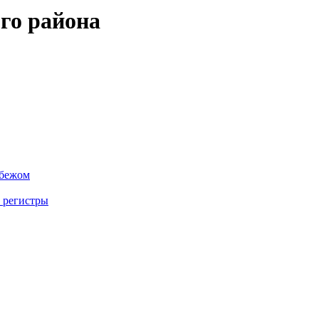
го района
убежом
 регистры