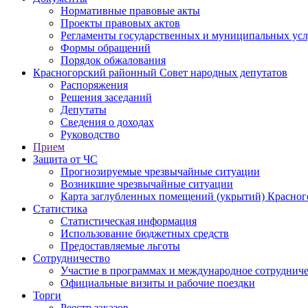
Нормативные правовые акты
Проекты правовых актов
Регламенты государственных и муниципальных усл
Формы обращений
Порядок обжалования
Красногорский районный Совет народных депутатов
Распоряжения
Решения заседаний
Депутаты
Сведения о доходах
Руководство
Прием
Защита от ЧС
Прогнозируемые чрезвычайные ситуации
Возникшие чрезвычайные ситуации
Карта заглубленных помещений (укрытий) Красног
Статистика
Статистическая информация
Использование бюджетных средств
Предоставляемые льготы
Сотрудничество
Участие в программах и международное сотруднич
Официальные визиты и рабочие поездки
Торги
Реестр заказов