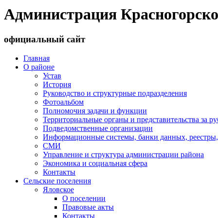
Администрация Красногорско
официальный сайт
Главная
О районе
Устав
История
Руководство и структурные подразделения
Фотоальбом
Полномочия задачи и функции
Территориальные органы и представительства за р
Подведомственные организации
Информационные системы, банки данных, реестры,
СМИ
Управление и структура администрации района
Экономика и социальная сфера
Контакты
Сельские поселения
Яловское
О поселении
Правовые акты
Контакты