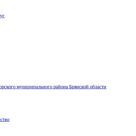
уг
орского муниципального района Брянской области
ество