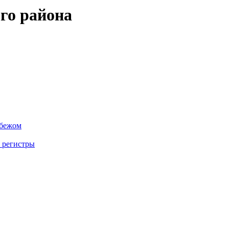
го района
убежом
 регистры