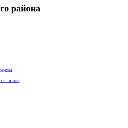
го района
убежом
 регистры