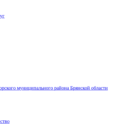
уг
орского муниципального района Брянской области
ество