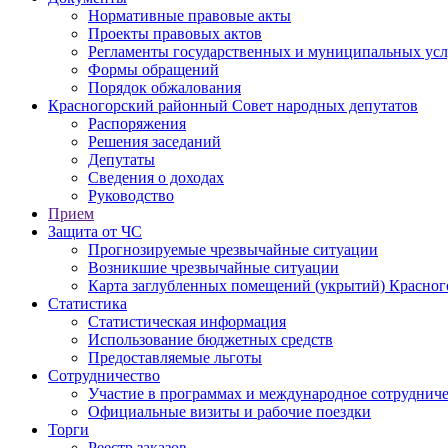
Нормативные правовые акты
Проекты правовых актов
Регламенты государственных и муниципальных усл
Формы обращений
Порядок обжалования
Красногорский районный Совет народных депутатов
Распоряжения
Решения заседаний
Депутаты
Сведения о доходах
Руководство
Прием
Защита от ЧС
Прогнозируемые чрезвычайные ситуации
Возникшие чрезвычайные ситуации
Карта заглубленных помещений (укрытий) Красног
Статистика
Статистическая информация
Использование бюджетных средств
Предоставляемые льготы
Сотрудничество
Участие в программах и международное сотруднич
Официальные визиты и рабочие поездки
Торги
Реестр заказов