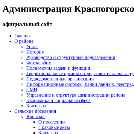
Администрация Красногорско
официальный сайт
Главная
О районе
Устав
История
Руководство и структурные подразделения
Фотоальбом
Полномочия задачи и функции
Территориальные органы и представительства за р
Подведомственные организации
Информационные системы, банки данных, реестры,
СМИ
Управление и структура администрации района
Экономика и социальная сфера
Контакты
Сельские поселения
Яловское
О поселении
Правовые акты
Контакты