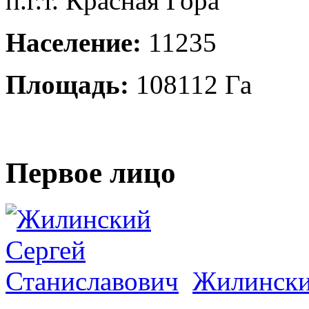
п.г.т. Красная Гора
Население:
11235
Площадь:
108112 Га
Первое лицо
Жилински