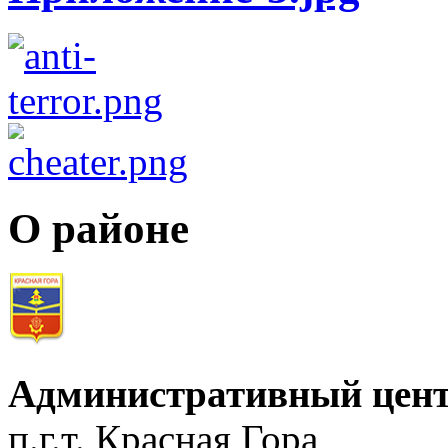
О районе
Административный цент
п.г.т. Красная Гора