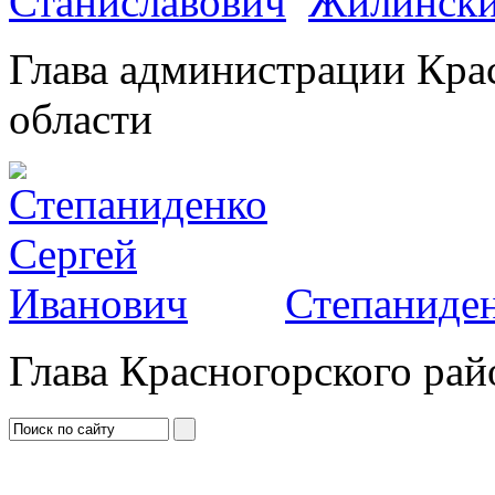
Жилински
Глава администрации Кра
области
Степаниден
Глава Красногорского рай