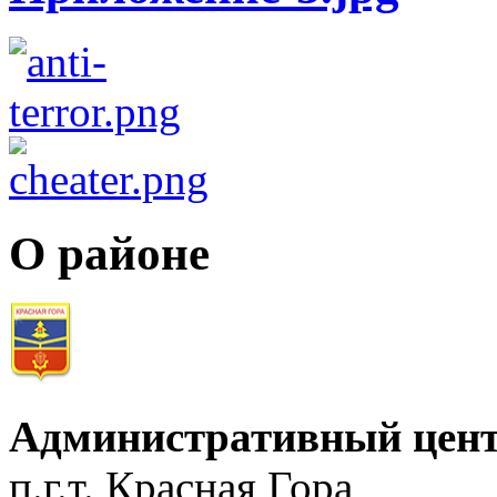
О районе
Административный цент
п.г.т. Красная Гора