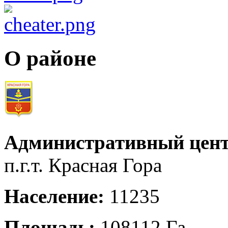
О районе
Административный цент
п.г.т. Красная Гора
Население:
11235
Площадь:
108112 Га