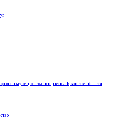
уг
орского муниципального района Брянской области
ество