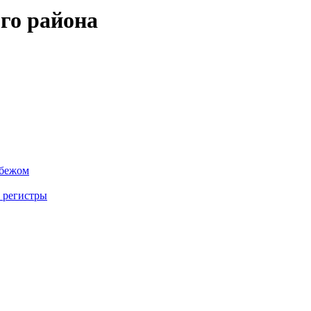
го района
убежом
 регистры