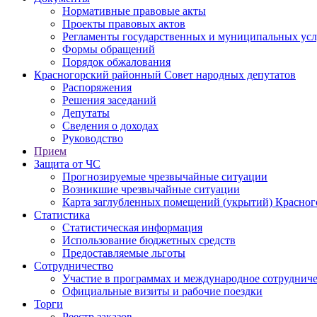
Нормативные правовые акты
Проекты правовых актов
Регламенты государственных и муниципальных усл
Формы обращений
Порядок обжалования
Красногорский районный Совет народных депутатов
Распоряжения
Решения заседаний
Депутаты
Сведения о доходах
Руководство
Прием
Защита от ЧС
Прогнозируемые чрезвычайные ситуации
Возникшие чрезвычайные ситуации
Карта заглубленных помещений (укрытий) Красног
Статистика
Статистическая информация
Использование бюджетных средств
Предоставляемые льготы
Сотрудничество
Участие в программах и международное сотруднич
Официальные визиты и рабочие поездки
Торги
Реестр заказов