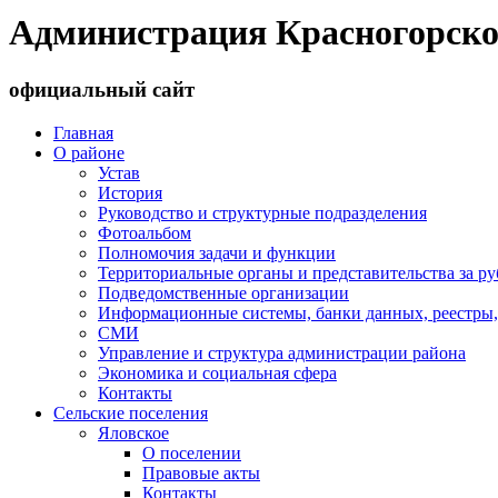
Администрация Красногорско
официальный сайт
Главная
О районе
Устав
История
Руководство и структурные подразделения
Фотоальбом
Полномочия задачи и функции
Территориальные органы и представительства за р
Подведомственные организации
Информационные системы, банки данных, реестры,
СМИ
Управление и структура администрации района
Экономика и социальная сфера
Контакты
Сельские поселения
Яловское
О поселении
Правовые акты
Контакты