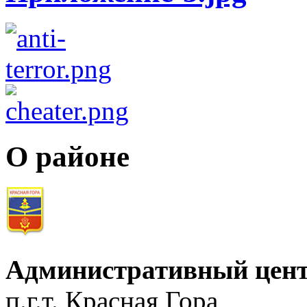
О районе
Административный цент
п.г.т. Красная Гора