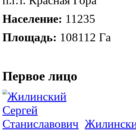
п.г.т. Красная Гора
Население:
11235
Площадь:
108112 Га
Первое лицо
Жилински