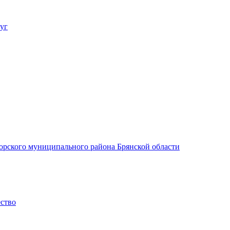
уг
орского муниципального района Брянской области
ество