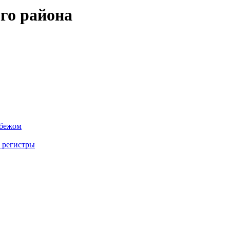
го района
убежом
 регистры