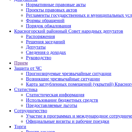
Нормативные правовые акты
Проекты правовых актов
Регламенты государственных и муниципальных усл
Формы обращений
Порядок обжалования
Красногорский районный Совет народных депутатов
Распоряжения
Решения заседаний
Депутаты
Сведения о доходах
Руководство
Прием
Защита от ЧС
Прогнозируемые чрезвычайные ситуации
Возникшие чрезвычайные ситуации
Карта заглубленных помещений (укрытий) Красног
Статистика
Статистическая информация
Использование бюджетных средств
Предоставляемые льготы
Сотрудничество
Участие в программах и международное сотруднич
Официальные визиты и рабочие поездки
Торги
Реестр заказов