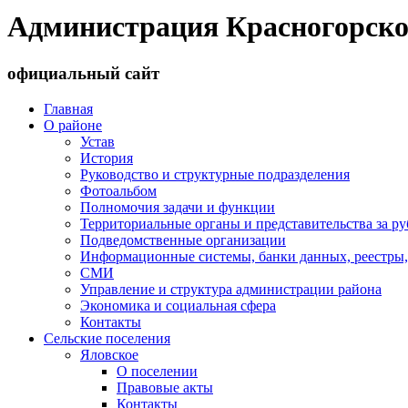
Администрация Красногорско
официальный сайт
Главная
О районе
Устав
История
Руководство и структурные подразделения
Фотоальбом
Полномочия задачи и функции
Территориальные органы и представительства за р
Подведомственные организации
Информационные системы, банки данных, реестры,
СМИ
Управление и структура администрации района
Экономика и социальная сфера
Контакты
Сельские поселения
Яловское
О поселении
Правовые акты
Контакты