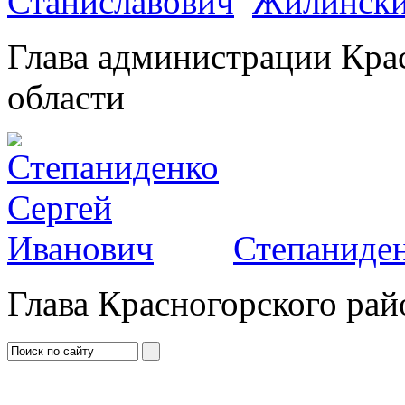
Жилински
Глава администрации Кра
области
Степаниден
Глава Красногорского рай