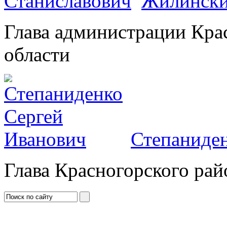
Жилински
Глава администрации Кра
области
Степаниден
Глава Красногорского рай