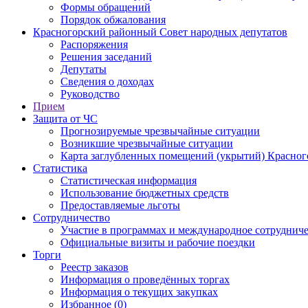
Формы обращений
Порядок обжалования
Красногорский районный Совет народных депутатов
Распоряжения
Решения заседаний
Депутаты
Сведения о доходах
Руководство
Прием
Защита от ЧС
Прогнозируемые чрезвычайные ситуации
Возникшие чрезвычайные ситуации
Карта заглубленных помещений (укрытий) Красног
Статистика
Статистическая информация
Использование бюджетных средств
Предоставляемые льготы
Сотрудничество
Участие в программах и международное сотруднич
Официальные визиты и рабочие поездки
Торги
Реестр заказов
Информация о проведённых торгах
Информация о текущих закупках
Избранное (0)