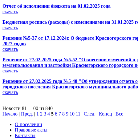
Отчет об исполнении бюджета на 01.02.2025 года
скачать
Бюджетная роспись (расходы) с изменениями на 31.01.2025 г
скачать
Решение №5-37 от 17.12.2024г. О бюджете Красногорского г
2027 годов
скачать
Решение от 27.02.2025 года №5-52 "О внесении изменений в
землепользования и застройки Красногорского городского 
скачать
Решение от 27.02.2025 года №5-48 "Об утверждении отчета
городского поселения Красногорского муниципального район
скачать
Новости 81 - 100 из 840
Начало
|
Пред.
|
1
2
3
4
5
6
7
8
9
10
11
|
След.
|
Конец
|
Все
О поселении
Правовые акты
Контакты