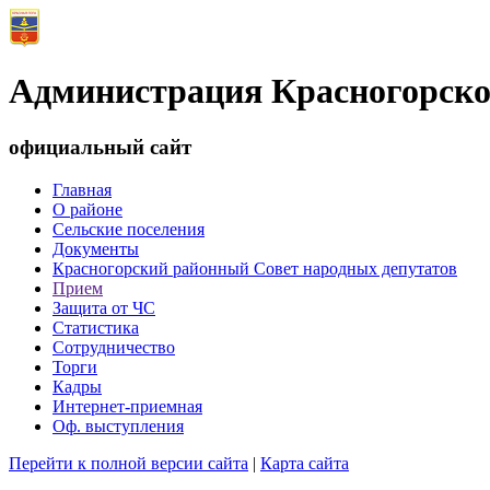
Администрация Красногорско
официальный сайт
Главная
О районе
Сельские поселения
Документы
Красногорский районный Совет народных депутатов
Прием
Защита от ЧС
Статистика
Сотрудничество
Торги
Кадры
Интернет-приемная
Оф. выступления
Перейти к полной версии сайта
|
Карта сайта