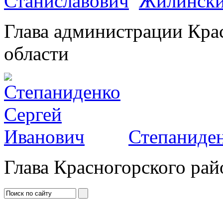
Жилински
Глава администрации Кра
области
Степаниден
Глава Красногорского рай