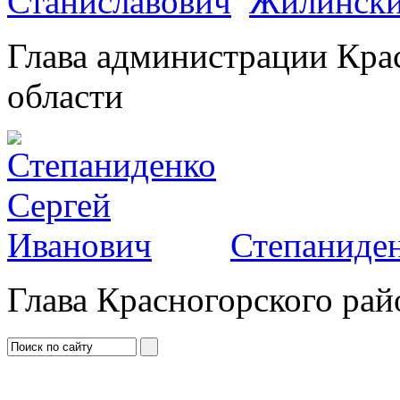
Жилински
Глава администрации Кра
области
Степаниден
Глава Красногорского рай