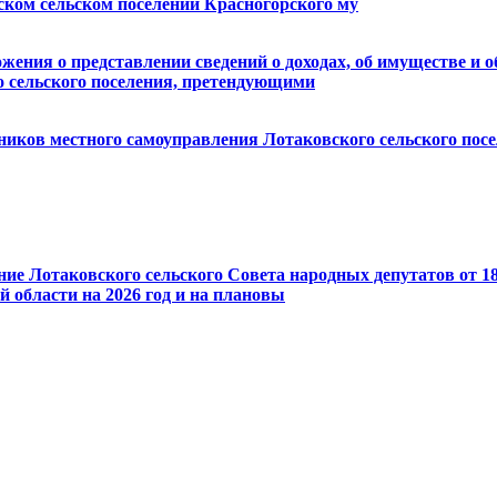
ком сельском поселении Красногорского му
ожения о представлении сведений о доходах, об имуществе и
сельского поселения, претендующими
ков местного самоуправления Лотаковского сельского поселе
ние Лотаковского сельского Совета народных депутатов от 18
 области на 2026 год и на плановы