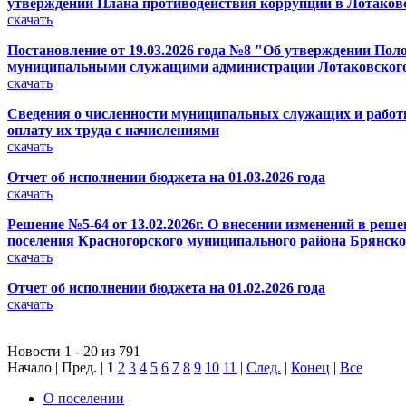
утверждении Плана противодействия коррупции в Лотаковс
скачать
Постановление от 19.03.2026 года №8 "Об утверждении Пол
муниципальными служащими администрации Лотаковского 
скачать
Сведения о численности муниципальных служащих и работни
оплату их труда с начислениями
скачать
Отчет об исполнении бюджета на 01.03.2026 года
скачать
Решение №5-64 от 13.02.2026г. О внесении изменений в реше
поселения Красногорского муниципального района Брянской
скачать
Отчет об исполнении бюджета на 01.02.2026 года
скачать
Новости 1 - 20 из 791
Начало | Пред. |
1
2
3
4
5
6
7
8
9
10
11
|
След.
|
Конец
|
Все
О поселении