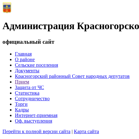
Администрация Красногорско
официальный сайт
Главная
О районе
Сельские поселения
Документы
Красногорский районный Совет народных депутатов
Прием
Защита от ЧС
Статистика
Сотрудничество
Торги
Кадры
Интернет-приемная
Оф. выступления
Перейти к полной версии сайта
|
Карта сайта