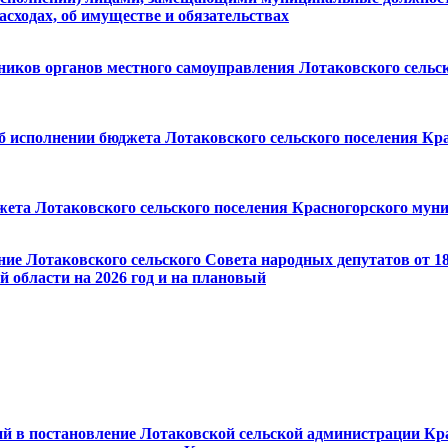
расходах, об имуществе и обязательствах
ков органов местного самоуправления Лотаковского сельског
об исполнении бюджета Лотаковского сельского поселения Кр
ета Лотаковского сельского поселения Красногорского муни
ние Лотаковского сельского Совета народных депутатов от 18
 области на 2026 год и на плановый
ий в постановление Лотаковской сельской администрации Кра