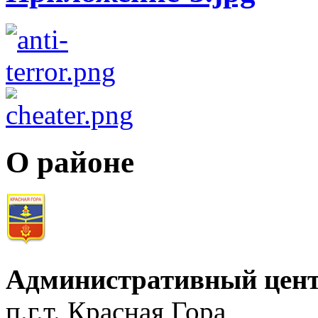
О районе
Административный цент
п.г.т. Красная Гора