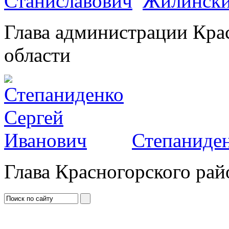
Жилински
Глава администрации Кра
области
Степаниден
Глава Красногорского рай