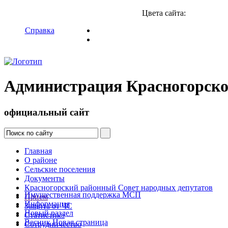
Цвета сайта:
Справка
Администрация Красногорско
официальный сайт
Главная
О районе
Сельские поселения
Документы
Красногорский районный Совет народных депутатов
Имущественная поддержка МСП
Прием
Информация
Защита от ЧС
Новый раздел
Статистика
Весник Новая страница
Сотрудничество