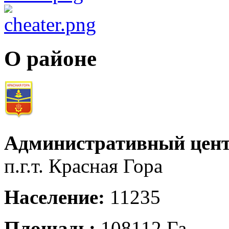
О районе
Административный цент
п.г.т. Красная Гора
Население:
11235
Площадь:
108112 Га