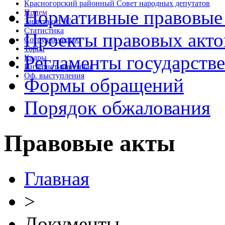
Красногорский районный Совет народных депутатов
Нормативные правовые
Прием
Защита от ЧС
Статистика
Проекты правовых акто
Сотрудничество
Торги
Регламенты государств
Кадры
Интернет-приемная
Оф. выступления
Формы обращений
Порядок обжалования
Правовые акты
Главная
>
Документы