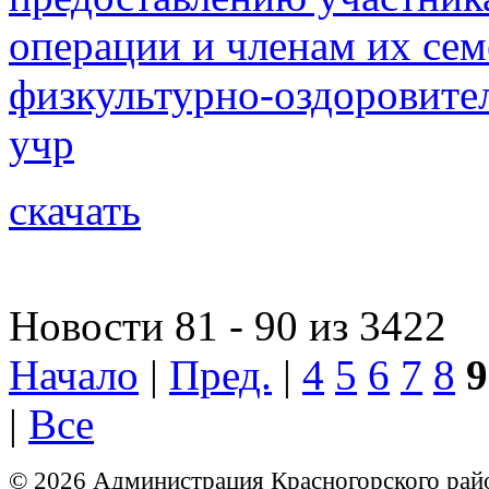
операции и членам их сем
физкультурно-оздоровите
учр
скачать
Новости 81 - 90 из 3422
Начало
|
Пред.
|
4
5
6
7
8
9
|
Все
© 2026 Администрация Красногорского рай