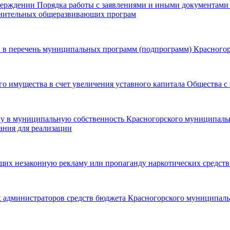
верждении Порядка работы с заявлениями и иными документами
лнительных общеразвивающих програм
й в перечень муниципальных программ (подпрограмм) Красного
го имущества в счет увеличения уставного капитала Общества 
дачу в муниципальную собственность Красногорского муниципал
ания для реализации
х незаконную рекламу или пропаганду наркотических средств
 администраторов средств бюджета Красногорского муниципальн