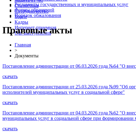
Защита от ЧС
Регламенты государственных и муниципальных услуг
Статистика
Формы обращений
Сотрудничество
Порядок обжалования
Торги
Кадры
Правовые акты
Интернет-приемная
Оф. выступления
Главная
>
Документы
Постановление администрации от 06.03.2026 года №64 "О вне
скачать
Постановление администрации от 25.03.2026 года №99 "Об ор
исполнителей муниципальных услуг в социальной сфере"
скачать
Постановление администрации от 04.03.2026 года №62 "О вне
муниципальных услуг в социальной сфере при формировании
скачать