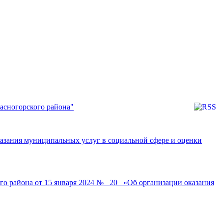
асногорского района"
казания муниципальных услуг в социальной сфере и оценки
о района от 15 января 2024 № _20_ «Об организации оказания