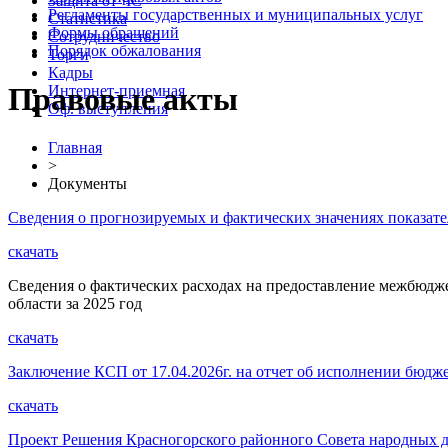
Защита от ЧС
Регламенты государственных и муниципальных услуг
Статистика
Формы обращений
Сотрудничество
Порядок обжалования
Торги
Кадры
Правовые акты
Интернет-приемная
Оф. выступления
Главная
>
Документы
Сведения о прогнозируемых и фактических значениях показате
скачать
Сведения о фактических расходах на предоставление межбюд
области за 2025 год
скачать
Заключение КСП от 17.04.2026г. на отчет об исполнении бюдж
скачать
Проект Решения Красногорского районного Совета народных д