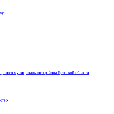
уг
орского муниципального района Брянской области
ество