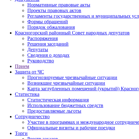
Нормативные правовые акты
Проекты правовых актов
Регламенты государственных и муниципальных усл
Формы обращений
Порядок обжалования
Красногорский районный Совет народных депутатов
Распоряжения
Решения заседаний
Депутаты
Сведения о доходах
Руководство
Прием
Защита от ЧС
Прогнозируемые чрезвычайные ситуации
Возникшие чрезвычайные ситуации
Карта заглубленных помещений (укрытий) Красног
Статистика
Статистическая информация
Использование бюджетных средств
Предоставляемые льготы
Сотрудничество
Участие в программах и международное сотруднич
Официальные визиты и рабочие поездки
Торги
Реестр заказов