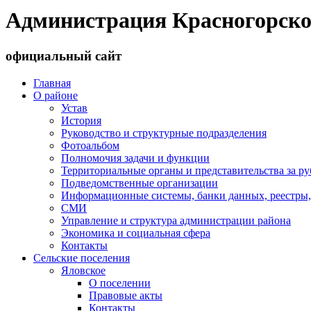
Администрация Красногорско
официальный сайт
Главная
О районе
Устав
История
Руководство и структурные подразделения
Фотоальбом
Полномочия задачи и функции
Территориальные органы и представительства за р
Подведомственные организации
Информационные системы, банки данных, реестры,
СМИ
Управление и структура администрации района
Экономика и социальная сфера
Контакты
Сельские поселения
Яловское
О поселении
Правовые акты
Контакты