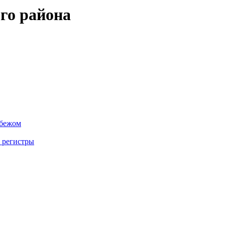
го района
убежом
 регистры