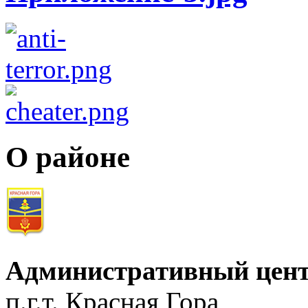
О районе
Административный цент
п.г.т. Красная Гора