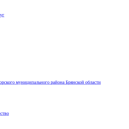
уг
орского муниципального района Брянской области
ество