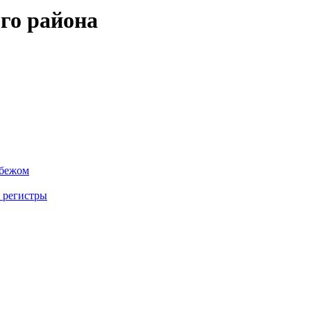
го района
убежом
 регистры