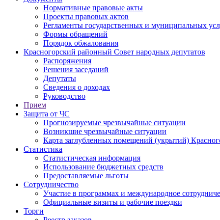
Нормативные правовые акты
Проекты правовых актов
Регламенты государственных и муниципальных усл
Формы обращений
Порядок обжалования
Красногорский районный Совет народных депутатов
Распоряжения
Решения заседаний
Депутаты
Сведения о доходах
Руководство
Прием
Защита от ЧС
Прогнозируемые чрезвычайные ситуации
Возникшие чрезвычайные ситуации
Карта заглубленных помещений (укрытий) Красног
Статистика
Статистическая информация
Использование бюджетных средств
Предоставляемые льготы
Сотрудничество
Участие в программах и международное сотруднич
Официальные визиты и рабочие поездки
Торги
Реестр заказов