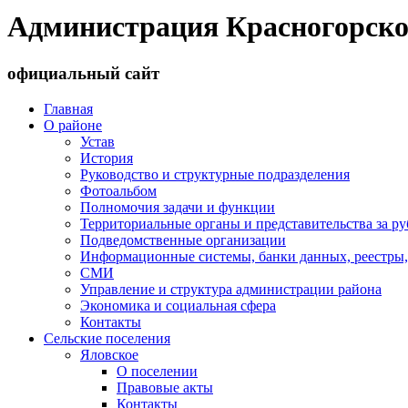
Администрация Красногорско
официальный сайт
Главная
О районе
Устав
История
Руководство и структурные подразделения
Фотоальбом
Полномочия задачи и функции
Территориальные органы и представительства за р
Подведомственные организации
Информационные системы, банки данных, реестры,
СМИ
Управление и структура администрации района
Экономика и социальная сфера
Контакты
Сельские поселения
Яловское
О поселении
Правовые акты
Контакты