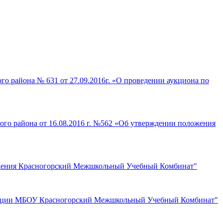
о района № 631 от 27.09.2016г. «О проведении аукциона по
го района от 16.08.2016 г. №562 «Об утверждении положения
еждения Красногорский Межшкольный Учебный Комбинат"
видации МБОУ Красногорский Межшкольный Учебный Комбинат"