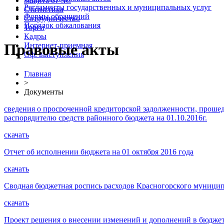
Защита от ЧС
Регламенты государственных и муниципальных услуг
Статистика
Формы обращений
Сотрудничество
Порядок обжалования
Торги
Кадры
Правовые акты
Интернет-приемная
Оф. выступления
Главная
>
Документы
сведения о просроченной кредиторской задолженности, прош
распорядителю средств районного бюджета на 01.10.2016г.
скачать
Отчет об исполнении бюджета на 01 октября 2016 года
скачать
Сводная бюджетная роспись расходов Красногорского муниципа
скачать
Проект решения о внесении изменений и дополнений в бюджет