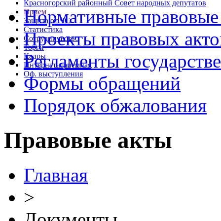
Красногорский районный Совет народных депутатов
Нормативные правовые
Прием
Защита от ЧС
Статистика
Проекты правовых акто
Сотрудничество
Торги
Регламенты государств
Кадры
Интернет-приемная
Оф. выступления
Формы обращений
Порядок обжалования
Правовые акты
Главная
>
Документы