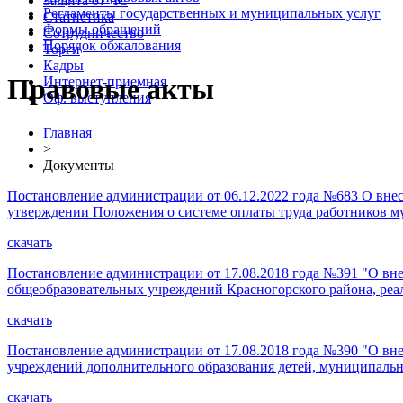
Защита от ЧС
Регламенты государственных и муниципальных услуг
Статистика
Формы обращений
Сотрудничество
Порядок обжалования
Торги
Кадры
Правовые акты
Интернет-приемная
Оф. выступления
Главная
>
Документы
Постановление администрации от 06.12.2022 года №683 О вне
утверждении Положения о системе оплаты труда работников
скачать
Постановление администрации от 17.08.2018 года №391 "О вн
общеобразовательных учреждений Красногорского района, ре
скачать
Постановление администрации от 17.08.2018 года №390 "О вне
учреждений дополнительного образования детей, муниципаль
скачать