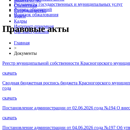
Защита от ЧС
Регламенты государственных и муниципальных услуг
Статистика
Формы обращений
Сотрудничество
Порядок обжалования
Торги
Кадры
Правовые акты
Интернет-приемная
Оф. выступления
Главная
>
Документы
Реестр муниципальной собственности Красногорского муниципа
скачать
Сводная бюджетная роспись бюджета Красногорского муниципал
года
скачать
Постановление администрации от 02.06.2026 года №194 О вне
скачать
Постановление администрации от 04.06.2026 года №197 Об утв