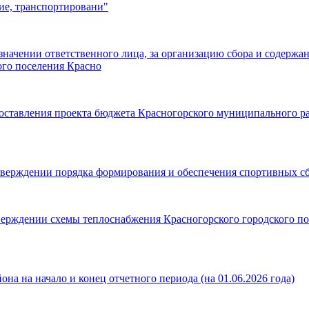
ие, транспортировани"
значении ответственного лица, за организацию сбора и содержа
ого поселения Красно
составления проекта бюджета Красногорского муниципального ра
тверждении порядка формирования и обеспечения спортивных с
верждении схемы теплоснабжения Красногорского городского п
на на начало и конец отчетного периода (на 01.06.2026 года)