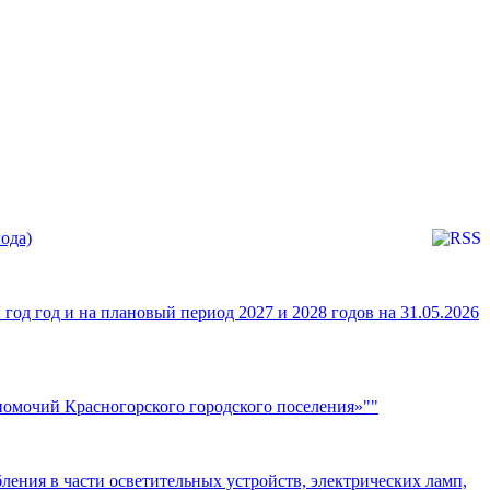
ода)
од год и на плановый период 2027 и 2028 годов на 31.05.2026
омочий Красногорского городского поселения»""
ения в части осветительных устройств, электрических ламп,