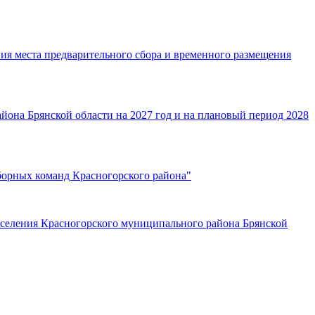
ния места предварительного сбора и временного размещения
йона Брянской области на 2027 год и на плановый период 2028
борных команд Красногорского района"
оселения Красногорского муниципального района Брянской